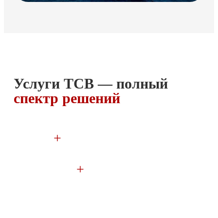
Услуги ТСВ — полный
спектр решений
100
+
партнеров на международном рынке
500млн
+
свой капитал в бизнесе