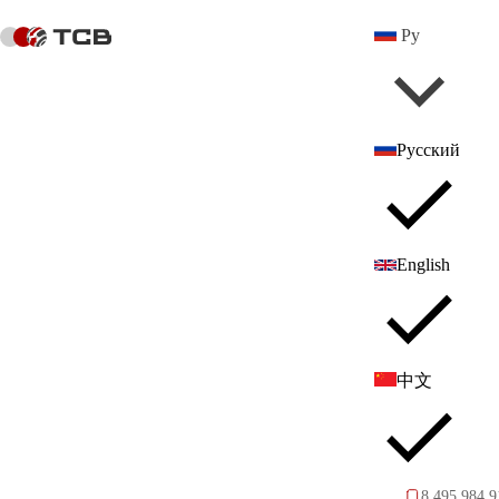
Ру
Русский
ТСВ
English
中文
ТСВ — международная торгово-закупочная компания,
существующая на рынке более 10 лет
ОСТАВИТЬ ЗАЯВКУ
8 495 984 9