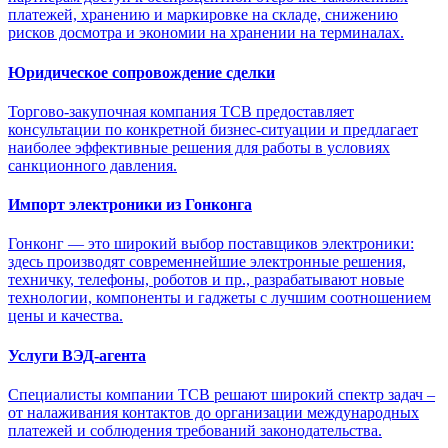
платежей, хранению и маркировке на складе, снижению
рисков досмотра и экономии на хранении на терминалах.
Юридическое сопровождение сделки
Торгово-закупочная компания ТСВ предоставляет
консультации по конкретной бизнес-ситуации и предлагает
наиболее эффективные решения для работы в условиях
санкционного давления.
Импорт электроники из Гонконга
Гонконг — это широкий выбор поставщиков электроники:
здесь производят современнейшие электронные решения,
техничку, телефоны, роботов и пр., разрабатывают новые
технологии, компоненты и гаджеты с лучшим соотношением
цены и качества.
Услуги ВЭД-агента
Специалисты компании ТСВ решают широкий спектр задач –
от налаживания контактов до организации международных
платежей и соблюдения требований законодательства.