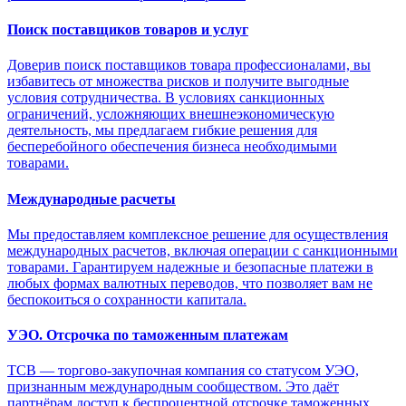
Поиск поставщиков товаров и услуг
Доверив поиск поставщиков товара профессионалами, вы
избавитесь от множества рисков и получите выгодные
условия сотрудничества. В условиях санкционных
ограничений, усложняющих внешнеэкономическую
деятельность, мы предлагаем гибкие решения для
бесперебойного обеспечения бизнеса необходимыми
товарами.
Международные расчеты
Мы предоставляем комплексное решение для осуществления
международных расчетов, включая операции с санкционными
товарами. Гарантируем надежные и безопасные платежи в
любых формах валютных переводов, что позволяет вам не
беспокоиться о сохранности капитала.
УЭО. Отсрочка по таможенным платежам
ТСВ — торгово-закупочная компания со статусом УЭО,
признанным международным сообществом. Это даёт
партнёрам доступ к беспроцентной отсрочке таможенных