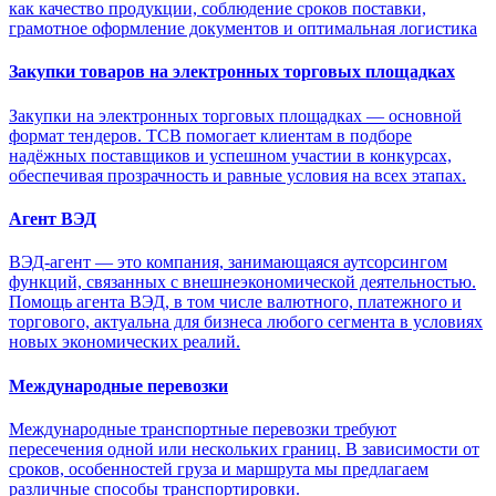
как качество продукции, соблюдение сроков поставки,
грамотное оформление документов и оптимальная логистика
Закупки товаров на электронных торговых площадках
Закупки на электронных торговых площадках — основной
формат тендеров. ТСВ помогает клиентам в подборе
надёжных поставщиков и успешном участии в конкурсах,
обеспечивая прозрачность и равные условия на всех этапах.
Агент ВЭД
ВЭД-агент — это компания, занимающаяся аутсорсингом
функций, связанных с внешнеэкономической деятельностью.
Помощь агента ВЭД, в том числе валютного, платежного и
торгового, актуальна для бизнеса любого сегмента в условиях
новых экономических реалий.
Международные перевозки
Международные транспортные перевозки требуют
пересечения одной или нескольких границ. В зависимости от
сроков, особенностей груза и маршрута мы предлагаем
различные способы транспортировки.