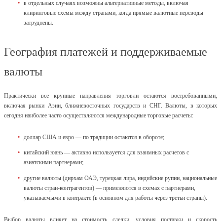
в отдельных случаях возможны альтернативные методы, включая
клиринговые схемы между странами, когда прямые валютные переводы
затруднены.
География платежей и поддерживаемые
валюты
Практически все крупные направления торговли остаются востребованными,
включая рынки Азии, ближневосточных государств и СНГ. Валюты, в которых
сегодня наиболее часто осуществляются международные торговые расчеты:
доллар США и евро — по традиции остаются в обороте;
китайский юань — активно используется для взаимных расчетов с
азиатскими партнерами;
другие валюты (дирхам ОАЭ, турецкая лира, индийские рупии, национальные
валюты стран-контрагентов) — применяются в схемах с партнерами,
указываемыми в контракте (в основном для работы через третьи страны).
Выбор валюты влияет на стоимость сделки, условия поставки и скорость