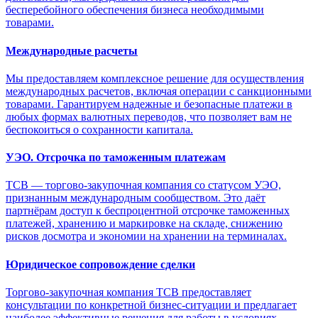
бесперебойного обеспечения бизнеса необходимыми
товарами.
Международные расчеты
Мы предоставляем комплексное решение для осуществления
международных расчетов, включая операции с санкционными
товарами. Гарантируем надежные и безопасные платежи в
любых формах валютных переводов, что позволяет вам не
беспокоиться о сохранности капитала.
УЭО. Отсрочка по таможенным платежам
ТСВ — торгово-закупочная компания со статусом УЭО,
признанным международным сообществом. Это даёт
партнёрам доступ к беспроцентной отсрочке таможенных
платежей, хранению и маркировке на складе, снижению
рисков досмотра и экономии на хранении на терминалах.
Юридическое сопровождение сделки
Торгово-закупочная компания ТСВ предоставляет
консультации по конкретной бизнес-ситуации и предлагает
наиболее эффективные решения для работы в условиях